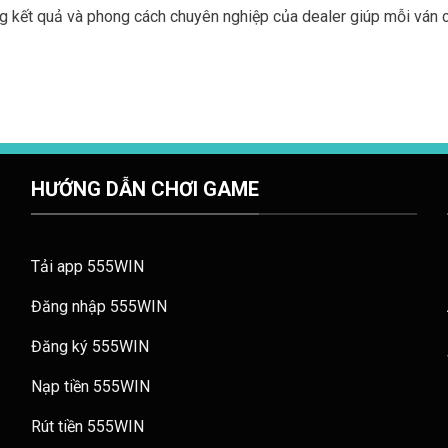
ong kết quả và phong cách chuyên nghiệp của dealer giúp mỗi ván 
HƯỚNG DẪN CHƠI GAME
Tải app 555WIN
Đăng nhập 555WIN
Đăng ký 555WIN
Nạp tiền 555WIN
Rút tiền 555WIN