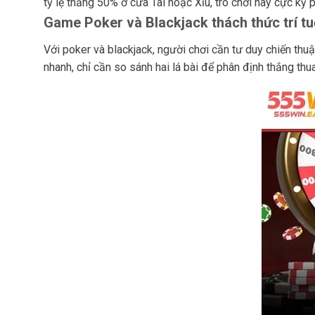
tỷ lệ thắng 50% ở cửa Tài hoặc Xỉu, trò chơi này cực kỳ p
Game Poker và Blackjack thách thức trí tu
Với poker và blackjack, người chơi cần tư duy chiến thuật 
nhanh, chỉ cần so sánh hai lá bài để phân định thắng thua