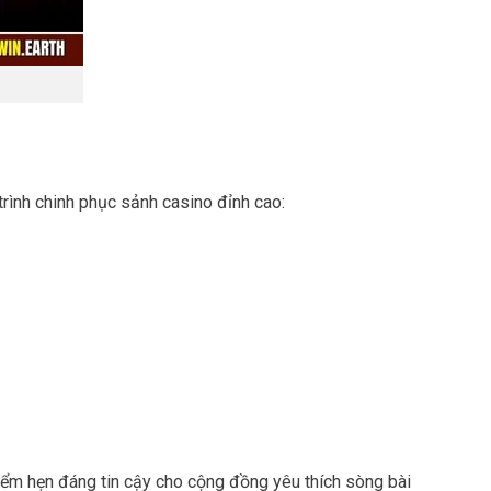
trình chinh phục sảnh casino đỉnh cao:
iểm hẹn đáng tin cậy cho cộng đồng yêu thích sòng bài