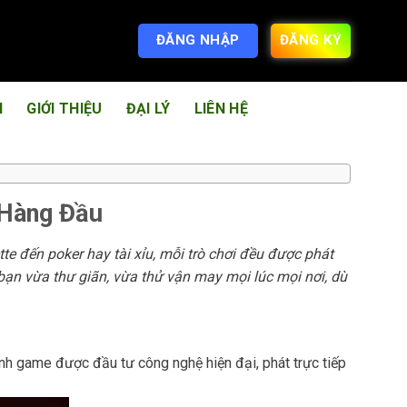
ĐĂNG NHẬP
ĐĂNG KÝ
I
GIỚI THIỆU
ĐẠI LÝ
LIÊN HỆ
 Hàng Đầu
te đến poker hay tài xỉu, mỗi trò chơi đều được phát
p bạn vừa thư giãn, vừa thử vận may mọi lúc mọi nơi, dù
h game được đầu tư công nghệ hiện đại, phát trực tiếp