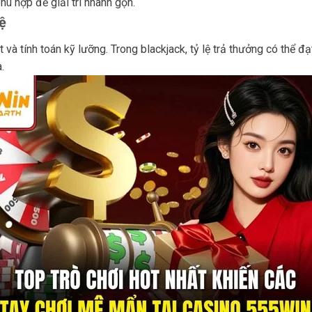
hù hợp để giải trí nhanh gọn.
ệ
và tính toán kỹ lưỡng. Trong blackjack, tỷ lệ trả thưởng có thể đạt
.