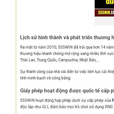
Lịch sử hình thành và phát triển thương h
Ra mắt từ năm 2010, 555WIN đã trải qua hơn 14 năm p
thương hiệu nhanh chóng mở rộng sang nhiều lĩnh vực
Thái Lan, Trung Quốc, Campuchia, Nhật Bản,….
Sự thành công của nhà cái đến từ việc liên tục cải thi
tính minh bạch và công bằng.
Giấy phép hoạt động được quốc tế cấp p
555WIN hoạt động hợp pháp dưới sự cấp phép của
độc lập như GLI, đảm bảo mọi trò chơi sử dụng RNG c