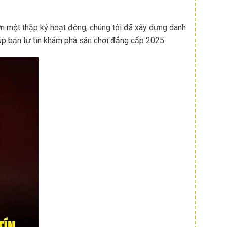
ơn một thập kỷ hoạt động, chúng tôi đã xây dựng danh
iúp bạn tự tin khám phá sân chơi đẳng cấp 2025: