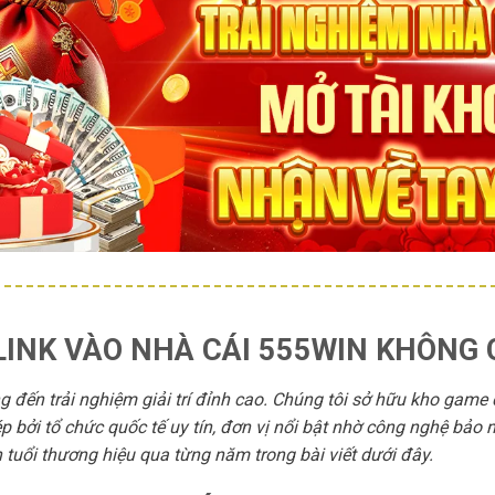
✅ LINK VÀO NHÀ CÁI 555WIN KHÔN
 đến trải nghiệm giải trí đỉnh cao. Chúng tôi sở hữu kho game 
ởi tổ chức quốc tế uy tín, đơn vị nổi bật nhờ công nghệ bảo mậ
tuổi thương hiệu qua từng năm trong bài viết dưới đây.