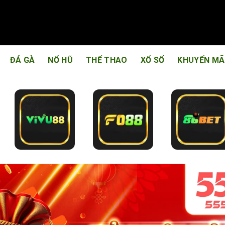
ĐÁ GÀ
NỔ HŨ
THỂ THAO
XỔ SỐ
KHUYẾN MÃ