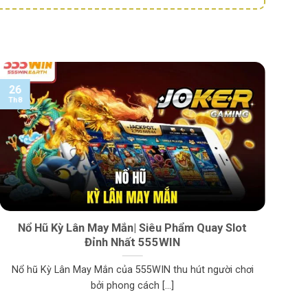
 tin cá nhân người dùng, lệnh giao dịch của khách
 thẩm quyền pháp luật. Hệ thống giám sát rủi ro 24/7
26
26
Th8
Th8
aming, JILI. Dưới đây là những sản phẩm nổi bật tại
Nổ Hũ Kỳ Lân May Mắn| Siêu Phẩm Quay Slot
M
Đỉnh Nhất 555WIN
Nổ hũ Kỳ Lân May Mắn của 555WIN thu hút người chơi
bởi phong cách [...]