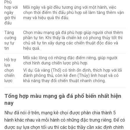
Phù
hợp với
Mỗi ngày và giờ đều tương ứng với một hành, việc
ngày
chọn thời điểm thi đấu phù hợp sẽ làm tăng thêm vận
giờ thi
may và hiệu quả thi đấu.
đấu
Tăng
Chọn màu mạng gà đá phù hợp giúp người chơi thêm
cường
phần tự tin. Khi thấy là chiến kê có phong thủy tốt thì
sự tự
chủ sẽ tự tin xây dựng các chiến thuật độc đáo và
tin
hiệu quả.
Mỗi sắc lông có những đặc điểm riêng, giúp người
Hỗ trợ
chơi hình dung chiến lược phù hợp.
lựa
chọn
Ví dụ: Gà vàng (Thổ) có tính ổn định, thích hợp với lối
chiến
đánh phòng thủ, còn kê đen (Thủy) linh hoạt và có
lược
khả năng thay đổi chiến thuật nhanh chóng.
Tổng hợp màu mạng gà đá phổ biến nhất hiện
nay
Như đã nói ở trên, mạng kê chọi được phân chia thành 5
hành khác nhau và mỗi hành có những đặc trưng riêng. Để có
được sự lựa chọn tối ưu thì các bậc thầy cần xác định chính