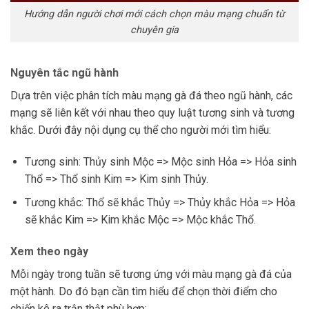
Hướng dẫn người chơi mới cách chọn màu mạng chuẩn từ
chuyên gia
Nguyên tắc ngũ hành
Dựa trên việc phân tích màu mạng gà đá theo ngũ hành, các
mạng sẽ liên kết với nhau theo quy luật tương sinh và tương
khắc. Dưới đây nội dụng cụ thể cho người mới tìm hiểu:
Tương sinh: Thủy sinh Mộc => Mộc sinh Hỏa => Hỏa sinh
Thổ => Thổ sinh Kim => Kim sinh Thủy.
Tương khắc: Thổ sẽ khắc Thủy => Thủy khắc Hỏa => Hỏa
sẽ khắc Kim => Kim khắc Mộc => Mộc khắc Thổ.
Xem theo ngày
Mỗi ngày trong tuần sẽ tương ứng với màu mạng gà đá của
một hành. Do đó bạn cần tìm hiểu để chọn thời điểm cho
chiến kê ra trận thật phù hợp: