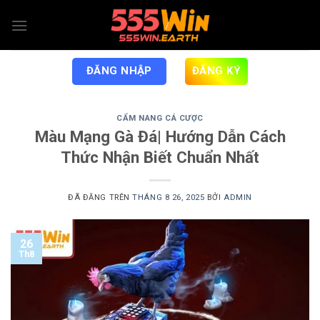
Chuyển
đến
nội
dung
ĐĂNG NHẬP
ĐĂNG KÝ
CẨM NANG CÁ CƯỢC
Màu Mạng Gà Đá| Hướng Dẫn Cách
Thức Nhận Biết Chuẩn Nhất
ĐÃ ĐĂNG TRÊN
THÁNG 8 26, 2025
BỞI
ADMIN
26
Th8