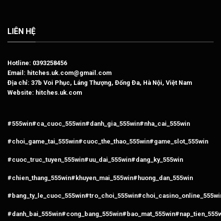
LIÊN HỆ
Hotline: 0393258456
Email:
hitches.uk.com@gmail.com
Địa chỉ: 37b Voi Phục, Láng Thượng, Đống Đa, Hà Nội, Việt Nam
Website: hitches.uk.com
#555win
#ca_cuoc_555win
#danh_gia_555win
#nha_cai_555win
#choi_game_tai_555win
#cuoc_the_thao_555win
#game_slot_555win
#cuoc_truc_tuyen_555win
#uu_dai_555win
#dang_ky_555win
#chien_thang_555win
#khuyen_mai_555win
#huong_dan_555win
#bang_ty_le_cuoc_555win
#tro_choi_555win
#choi_casino_online_555wi
#danh_bai_555win
#cong_bang_555win
#bao_mat_555win
#nap_tien_555