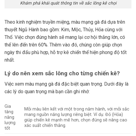
Khám phá khái quát thông tin về sắc lông kê chọi
Theo kinh nghiệm truyền miệng, màu mạng gà đá dựa trên
thuyết Ngũ Hành bao gồm: Kim, Mộc, Thủy, Hỏa cùng với
Thổ. Việc chọn đúng hành sẽ mang lại cơ hội thắng lớn, có
thể lên đến trên 60%. Thêm vào đó, chúng còn giúp chọn
ngày thi đấu phù hợp, hỗ trợ kê chiến thể hiện phong độ tốt
nhất.
Lý do nên xem sắc lông cho từng chiến kê?
Việc xem màu mạng gà đá đặc biệt quan trọng. Dưới đây là
các lý do quan trọng mà bạn cần ghi nhớ:
Gia
Mỗi màu liên kết với một trong năm hành, với mỗi sắc
tăng
mang nguồn năng lượng riêng biệt. Ví dụ: Đỏ (Hỏa)
năng
giúp chiến kê mạnh mẽ hơn, chọn đúng sẽ nâng cao
lượng
xác suất chiến thắng.
tốt