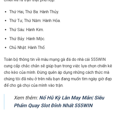
Thứ Hai, Thứ Ba: Hành Thủy.
Thứ Tư, Thứ Năm: Hành Hỏa.
Thứ Sáu: Hành Kim.
Thứ Bảy: Hành Mộc.
Chủ Nhật: Hành Thổ.
Toàn bộ thông tin về màu mạng gà đá do nhà cái 555WIN
cung cấp chắc chắn sẽ giúp bạn trong việc lựa chọn chiến kê
cho kèo của mình. Đừng quên áp dụng những cách thức mà
chúng tôi đã nêu ở trên nếu bạn đang muốn tìm ngày giờ đẹp
để cho gà chọi của mình vào trận.
Xem thêm:
Nổ Hũ Kỳ Lân May Mắn| Siêu
Phẩm Quay Slot Đỉnh Nhất 555WIN