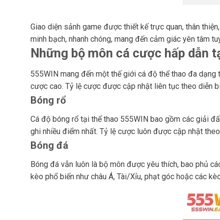
Giao diện sảnh game được thiết kế trực quan, thân thiện,
minh bạch, nhanh chóng, mang đến cảm giác yên tâm tuyệ
Những bộ môn cá cược hấp dẫn t
555WIN mang đến một thế giới cá độ thể thao đa dạng từ
cược cao. Tỷ lệ cược được cập nhật liên tục theo diễn b
Bóng rổ
Cá độ bóng rổ tại thể thao 555WIN bao gồm các giải đấ
ghi nhiều điểm nhất. Tỷ lệ cược luôn được cập nhật theo
Bóng đá
Bóng đá vẫn luôn là bộ môn được yêu thích, bao phủ cá
kèo phổ biến như châu Á, Tài/Xỉu, phạt góc hoặc các kèo