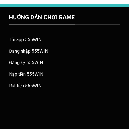
HƯỚNG DẪN CHƠI GAME
Tải app 555WIN
Đăng nhập 555WIN
Đăng ký 555WIN
Nạp tiền 555WIN
Rút tiền 555WIN