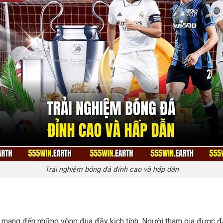
Trải nghiệm bóng đá đỉnh cao và hấp dẫn
mang đến những vòng đua đầy kịch tính. Người tham gia được đặt