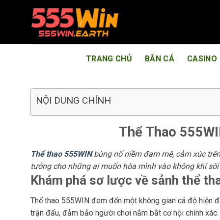
Chuyển
đến
nội
dung
TRANG CHỦ
BẮN CÁ
CASINO
NỘI DUNG CHÍNH
Thể Thao 555WI
Thể thao 555WIN
bùng nổ niềm đam mê, cảm xúc trên m
tưởng cho những ai muốn hòa mình vào không khí sôi 
Khám phá sơ lược về sảnh thể th
Thể thao 555WIN đem đến một không gian cá độ hiện đại,
trận đấu, đảm bảo người chơi nắm bắt cơ hội chính xác. 