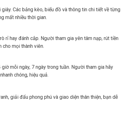
giây. Các bảng kèo, biểu đồ và thông tin chi tiết về từng
g mất nhiều thời gian.
 rỉ hay đánh cắp. Người tham gia yên tâm nạp, rút tiền
 cho mọi thành viên.
giờ mỗi ngày, 7 ngày trong tuần. Người tham gia hãy
 nhanh chóng, hiệu quả.
anh, giải đấu phong phú và giao diện thân thiện, bạn dễ