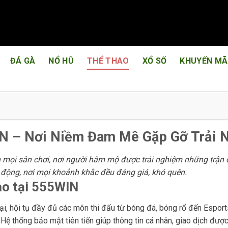
ĐÁ GÀ
NỔ HŨ
THỂ THAO
XỔ SỐ
KHUYẾN MÃ
N – Nơi Niềm Đam Mê Gặp Gỡ Trải N
ọi sân chơi, nơi người hâm mộ được trải nghiệm những trận đấ
động, nơi mọi khoảnh khắc đều đáng giá, khó quên.
ao tại 555WIN
 hội tụ đầy đủ các môn thi đấu từ bóng đá, bóng rổ đến Esports.
Hệ thống bảo mật tiên tiến giúp thông tin cá nhân, giao dịch đượ