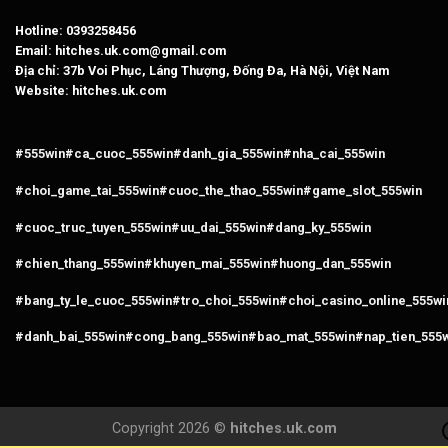
Hotline: 0393258456
Email:
hitches.uk.com@gmail.com
Địa chỉ: 37b Voi Phục, Láng Thượng, Đống Đa, Hà Nội, Việt Nam
Website: hitches.uk.com
#555win
#ca_cuoc_555win
#danh_gia_555win
#nha_cai_555win
#choi_game_tai_555win
#cuoc_the_thao_555win
#game_slot_555win
#cuoc_truc_tuyen_555win
#uu_dai_555win
#dang_ky_555win
#chien_thang_555win
#khuyen_mai_555win
#huong_dan_555win
#bang_ty_le_cuoc_555win
#tro_choi_555win
#choi_casino_online_555wi
#danh_bai_555win
#cong_bang_555win
#bao_mat_555win
#nap_tien_555
Copyright 2026 ©
hitches.uk.com