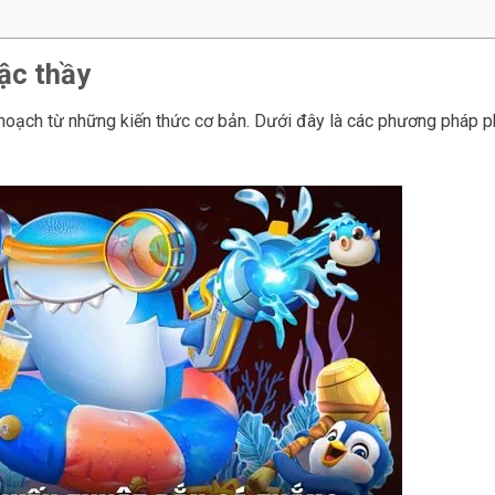
bậc thầy
ế hoạch từ những kiến thức cơ bản. Dưới đây là các phương pháp p