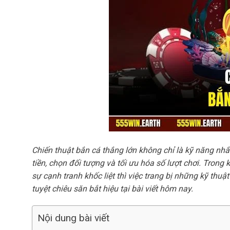
Chiến thuật bắn cá thắng lớn không chỉ là kỹ năng n
tiền, chọn đối tượng và tối ưu hóa số lượt chơi. Tro
sự cạnh tranh khốc liệt thì việc trang bị những kỹ thu
tuyệt chiêu săn bắt hiệu tại bài viết hôm nay.
Nội dung bài viết