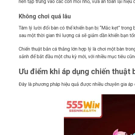
nên tập trung vào các con mồi nhỏ, vừa an toàn lại hiệu 
Không chơi quá lâu
Tâm lý lười đổi bàn có thể khiến bạn bị “Mắc kẹt” trong 
sau một thời gian thì lượng cá sẽ giảm dần khiến bạn tốn 
Chiến thuật bắn cá thắng lớn hợp lý là chơi một bàn tro
sảnh để bắt đầu một chu kỳ mới, với nhiều mục tiêu cũ
Ưu điểm khi áp dụng chiến thuật 
Đây là phương pháp hiệu quả được nhiều chuyên gia áp d