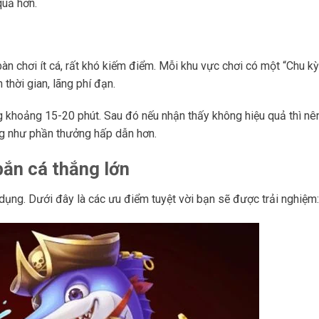
quả hơn.
bàn chơi ít cá, rất khó kiếm điểm. Mỗi khu vực chơi có một “Chu kỳ
thời gian, lãng phí đạn.
ng khoảng 15-20 phút. Sau đó nếu nhận thấy không hiệu quả thì nê
ng như phần thưởng hấp dẫn hơn.
bắn cá thắng lớn
ụng. Dưới đây là các ưu điểm tuyệt vời bạn sẽ được trải nghiệm: