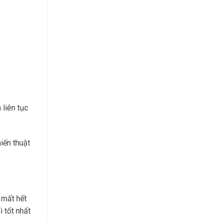
 liên tục
iến thuật
 mất hết
 tốt nhất