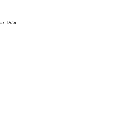
sai. Dưới