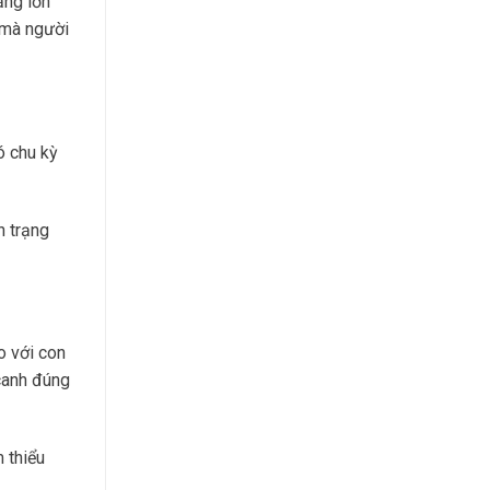
ắng lớn
 mà người
ó chu kỳ
h trạng
o với con
 canh đúng
 thiểu