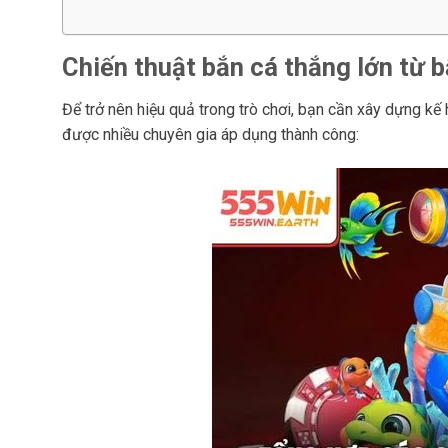
Chiến thuật bắn cá thắng lớn từ 
Để trở nên hiệu quả trong trò chơi, bạn cần xây dựng k
được nhiều chuyên gia áp dụng thành công: