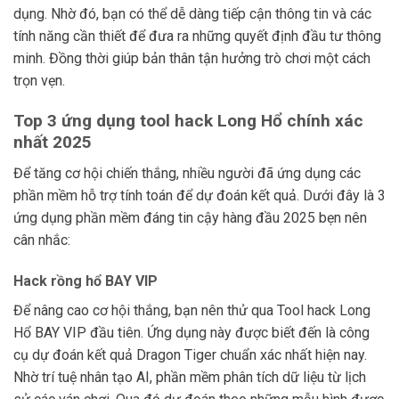
dụng. Nhờ đó, bạn có thể dễ dàng tiếp cận thông tin và các
tính năng cần thiết để đưa ra những quyết định đầu tư thông
minh. Đồng thời giúp bản thân tận hưởng trò chơi một cách
trọn vẹn.
Top 3 ứng dụng tool hack Long Hổ chính xác
nhất 2025
Để tăng cơ hội chiến thắng, nhiều người đã ứng dụng các
phần mềm hỗ trợ tính toán để dự đoán kết quả. Dưới đây là 3
ứng dụng phần mềm đáng tin cậy hàng đầu 2025 bẹn nên
cân nhắc:
Hack rồng hổ BAY VIP
Để nâng cao cơ hội thắng, bạn nên thử qua Tool hack Long
Hổ BAY VIP đầu tiên. Ứng dụng này được biết đến là công
cụ dự đoán kết quả Dragon Tiger chuẩn xác nhất hiện nay.
Nhờ trí tuệ nhân tạo AI, phần mềm phân tích dữ liệu từ lịch