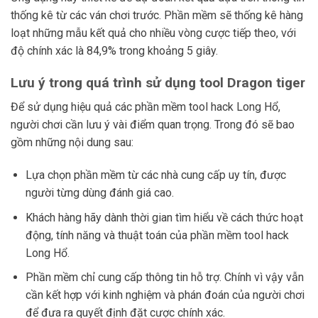
thống kê từ các ván chơi trước. Phần mềm sẽ thống kê hàng
loạt những mẫu kết quả cho nhiều vòng cược tiếp theo, với
độ chính xác là 84,9% trong khoảng 5 giây.
Lưu ý trong quá trình sử dụng tool Dragon tiger
Để sử dụng hiệu quả các phần mềm tool hack Long Hổ,
người chơi cần lưu ý vài điểm quan trọng. Trong đó sẽ bao
gồm những nội dung sau:
Lựa chọn phần mềm từ các nhà cung cấp uy tín, được
người từng dùng đánh giá cao.
Khách hàng hãy dành thời gian tìm hiểu về cách thức hoạt
động, tính năng và thuật toán của phần mềm tool hack
Long Hổ.
Phần mềm chỉ cung cấp thông tin hỗ trợ. Chính vì vậy vẫn
cần kết hợp với kinh nghiệm và phán đoán của người chơi
để đưa ra quyết định đặt cược chính xác.