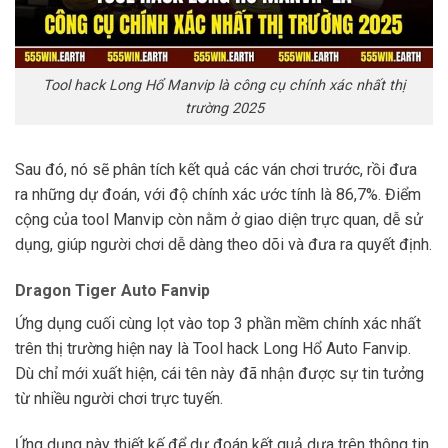
Tool hack Long Hổ Manvip là công cụ chính xác nhất thị
trường 2025
Sau đó, nó sẽ phân tích kết quả các ván chơi trước, rồi đưa
ra những dự đoán, với độ chính xác ước tính là 86,7%. Điểm
cộng của tool Manvip còn nằm ở giao diện trực quan, dễ sử
dụng, giúp người chơi dễ dàng theo dõi và đưa ra quyết định.
Dragon Tiger Auto Fanvip
Ứng dụng cuối cùng lọt vào top 3 phần mềm chính xác nhất
trên thị trường hiện nay là Tool hack Long Hổ Auto Fanvip.
Dù chỉ mới xuất hiện, cái tên này đã nhận được sự tin tưởng
từ nhiều người chơi trực tuyến.
Ứng dụng này thiết kế để dự đoán kết quả dựa trên thông tin