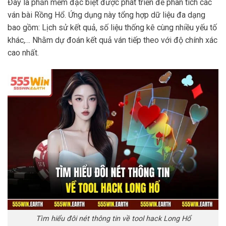
Đây là phần mềm đặc biệt được phát triển để phân tích các
ván bài Rồng Hổ. Ứng dụng này tổng hợp dữ liệu đa dạng
bao gồm: Lịch sử kết quả, số liệu thống kê cùng nhiều yếu tố
khác,… Nhằm dự đoán kết quả ván tiếp theo với độ chính xác
cao nhất.
Tìm hiểu đôi nét thông tin về tool hack Long Hổ