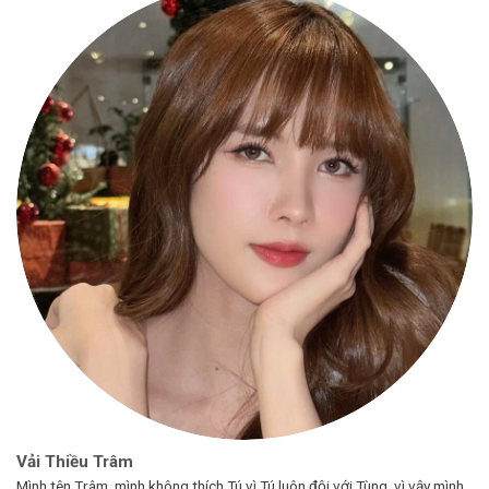
Vải Thiều Trâm
Mình tên Trâm, mình không thích Tú vì Tú luôn đội với Tùng, vì vậy mình