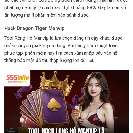
sử các ván chơi. Qua đó dự đoán theo những mẫu hình được
phát hiện, với tỷ lệ chính xác đạt khoảng 88%. Đây là con số
ấn tượng mà ít phần mềm nào sánh được.
Hack Dragon Tiger Manvip
Tool Rồng Hổ Manvip là lựa chọn đáng tin cậy khác, được
nhiều chuyên gia khuyên dùng. Với hàng trăm thuật toán
phức tạp, phần mềm này tìm cách xâm nhập sâu vào hệ
thống bảo mật để thu thập lượng lớn dữ liệu.