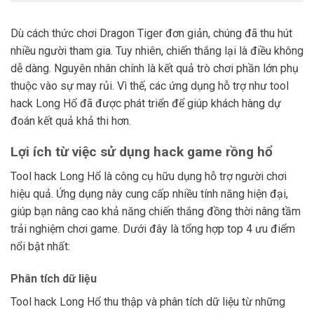
Dù cách thức chơi Dragon Tiger đơn giản, chúng đã thu hút
nhiều người tham gia. Tuy nhiên, chiến thắng lại là điều không
dễ dàng. Nguyên nhân chính là kết quả trò chơi phần lớn phụ
thuộc vào sự may rủi. Vì thế, các ứng dụng hỗ trợ như tool
hack Long Hổ đã được phát triển để giúp khách hàng dự
đoán kết quả khả thi hơn.
Lợi ích từ việc sử dụng hack game rồng hổ
Tool hack Long Hổ là công cụ hữu dụng hỗ trợ người chơi
hiệu quả. Ứng dụng này cung cấp nhiều tính năng hiện đại,
giúp bạn nâng cao khả năng chiến thắng đồng thời nâng tầm
trải nghiệm chơi game. Dưới đây là tổng hợp top 4 ưu điểm
nổi bật nhất:
Phân tích dữ liệu
Tool hack Long Hổ thu thập và phân tích dữ liệu từ những