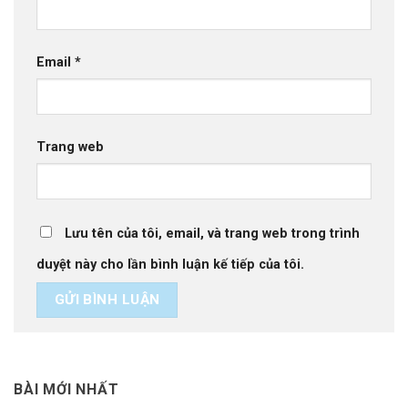
Email
*
Trang web
Lưu tên của tôi, email, và trang web trong trình
duyệt này cho lần bình luận kế tiếp của tôi.
BÀI MỚI NHẤT