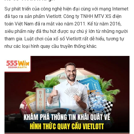
Sự phát triển của công nghệ hiện đại cùng với mạng Internet
đã tạo ra sản phẩm Vietlott. Công ty TNHH MTV XS điện
toán Việt Nam đã ra mắt vào năm 2011. Kể từ năm 2016,
siêu phẩm này đã thu hút được sự chú ý lớn từ những người
tham gia. Luật chơi của xổ số Vietlott rất dễ hiểu, tương tự
như các loại hình quay cầu truyền thống khác.