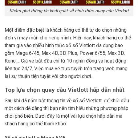
Khám phá thông tin khái quát về hình thức quay cầu Vietlott
Một điểm đặc biệt là khách hàng có thể tự do chọn những
đơn vị may mắn cho riêng mình. Hiện nay, khách hàng có thể
tham gia vào nhiều hình thức xổ số Vietlott đa dạng bao
gồm Mega 6/45, Max 4D, 3D Plus, Power 6/55, Max 3D,
Keno,… Giá vé bắt đầu chỉ từ 10 nghìn đồng và hoạt động
liên tục 24/7. Việc mua vé trực tuyến trên trang web mang
lại sự thuận tiện tuyệt vời cho người chơi.
Top lựa chọn quay cầu Vietlott hấp dẫn nhất
Sau khi đã nắm bắt thông tin về xổ số Vietlott, để khởi đầu
một cách dễ dàng thì bạn nên tìm hiểu những phương pháp
chơi phổ biến. Dưới đây là một vài lựa chọn hấp dẫn mà
khách hàng có thể tham khảo:
Xổ số vietlott – Mega 6/45