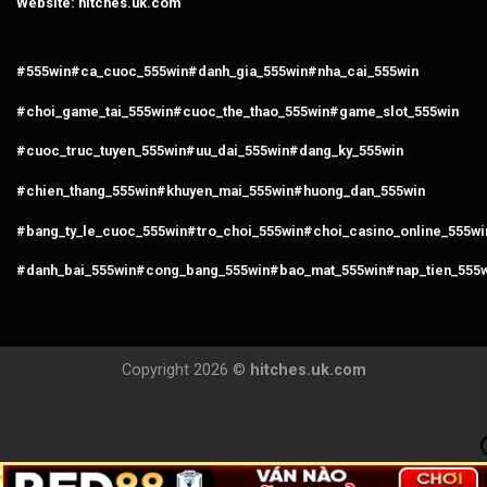
Website: hitches.uk.com
#555win
#ca_cuoc_555win
#danh_gia_555win
#nha_cai_555win
#choi_game_tai_555win
#cuoc_the_thao_555win
#game_slot_555win
#cuoc_truc_tuyen_555win
#uu_dai_555win
#dang_ky_555win
#chien_thang_555win
#khuyen_mai_555win
#huong_dan_555win
#bang_ty_le_cuoc_555win
#tro_choi_555win
#choi_casino_online_555wi
#danh_bai_555win
#cong_bang_555win
#bao_mat_555win
#nap_tien_555
Copyright 2026 ©
hitches.uk.com