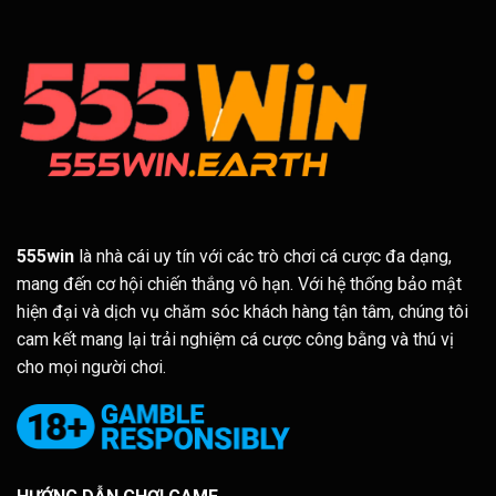
555win
là nhà cái uy tín với các trò chơi cá cược đa dạng,
mang đến cơ hội chiến thắng vô hạn. Với hệ thống bảo mật
hiện đại và dịch vụ chăm sóc khách hàng tận tâm, chúng tôi
cam kết mang lại trải nghiệm cá cược công bằng và thú vị
cho mọi người chơi.