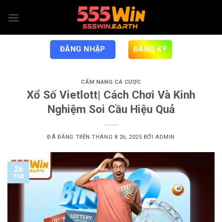
Chuyển
đến
nội
dung
ĐĂNG NHẬP
ĐĂNG KÝ
CẨM NANG CÁ CƯỢC
Xổ Số Vietlott| Cách Chơi Và Kinh
Nghiệm Soi Cầu Hiệu Quả
ĐÃ ĐĂNG TRÊN
THÁNG 8 26, 2025
BỞI
ADMIN
26
Th8