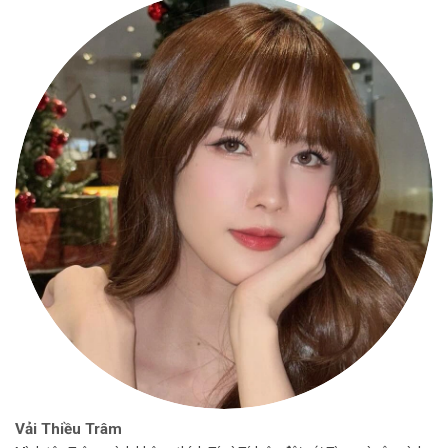
Vải Thiều Trâm