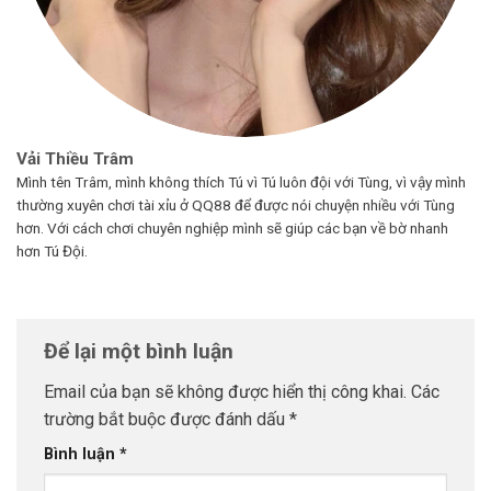
Vải Thiều Trâm
Mình tên Trâm, mình không thích Tú vì Tú luôn đội với Tùng, vì vậy mình
thường xuyên chơi tài xỉu ở QQ88 để được nói chuyện nhiều với Tùng
hơn. Với cách chơi chuyên nghiệp mình sẽ giúp các bạn về bờ nhanh
hơn Tú Đội.
Để lại một bình luận
Email của bạn sẽ không được hiển thị công khai.
Các
trường bắt buộc được đánh dấu
*
Bình luận
*