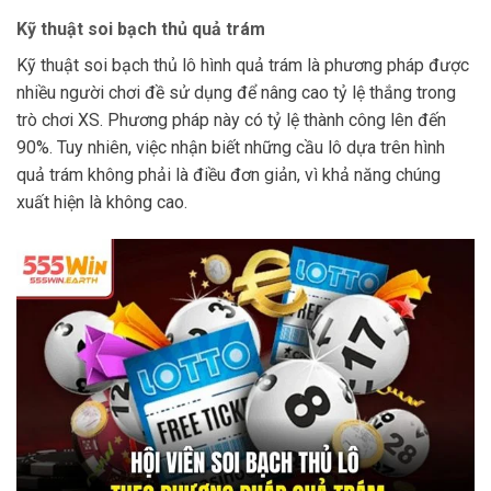
Kỹ thuật soi bạch thủ quả trám
Kỹ thuật soi bạch thủ lô hình quả trám là phương pháp được
nhiều người chơi đề sử dụng để nâng cao tỷ lệ thắng trong
trò chơi XS. Phương pháp này có tỷ lệ thành công lên đến
90%. Tuy nhiên, việc nhận biết những cầu lô dựa trên hình
quả trám không phải là điều đơn giản, vì khả năng chúng
xuất hiện là không cao.