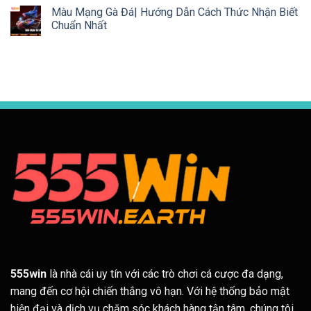
Màu Mạng Gà Đá| Hướng Dẫn Cách Thức Nhận Biết
Chuẩn Nhất
555win
là nhà cái uy tín với các trò chơi cá cược đa dạng,
mang đến cơ hội chiến thắng vô hạn. Với hệ thống bảo mật
hiện đại và dịch vụ chăm sóc khách hàng tận tâm, chúng tôi