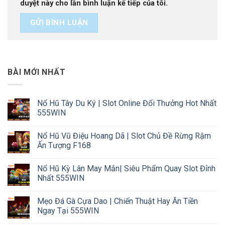
duyệt này cho lần bình luận kế tiếp của tôi.
BÀI MỚI NHẤT
Nổ Hũ Tây Du Ký | Slot Online Đổi Thưởng Hot Nhất
555WIN
Nổ Hũ Vũ Điệu Hoang Dã | Slot Chủ Đề Rừng Rậm
Ấn Tượng F168
Nổ Hũ Kỳ Lân May Mắn| Siêu Phẩm Quay Slot Đỉnh
Nhất 555WIN
Mẹo Đá Gà Cựa Dao | Chiến Thuật Hay Ăn Tiền
Ngay Tại 555WIN